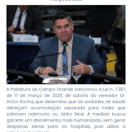
A Prefeitura de Campo Grande sancionou a Lei n. 7.387,
de 17 de março de 2025, de autoria do vereador Dr.
Victor Rocha, que determina que as unidades de saúde
ofereçam acomodação separada para mães que
sofreram natimorto ou óbito fetal. A medida busca
garantir um atendimento mais humanizado, sem gerar
despesas extras para os hospitais, pois utiliza a