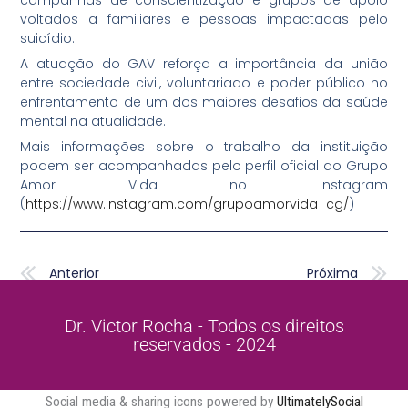
campanhas de conscientização e grupos de apoio
voltados a familiares e pessoas impactadas pelo
suicídio.
A atuação do GAV reforça a importância da união
entre sociedade civil, voluntariado e poder público no
enfrentamento de um dos maiores desafios da saúde
mental na atualidade.
Mais informações sobre o trabalho da instituição
podem ser acompanhadas pelo perfil oficial do Grupo
Amor Vida no Instagram
(
https://www.instagram.com/grupoamorvida_cg/
)
Anterior
P
Anterior
Próxima
Dr. Victor Rocha - Todos os direitos
reservados - 2024
Social media & sharing icons powered by
UltimatelySocial