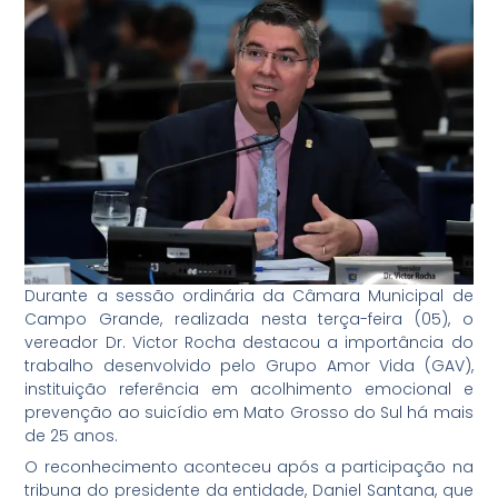
Durante a sessão ordinária da Câmara Municipal de
Campo Grande, realizada nesta terça-feira (05), o
vereador Dr. Victor Rocha destacou a importância do
trabalho desenvolvido pelo Grupo Amor Vida (GAV),
instituição referência em acolhimento emocional e
prevenção ao suicídio em Mato Grosso do Sul há mais
de 25 anos.
O reconhecimento aconteceu após a participação na
tribuna do presidente da entidade, Daniel Santana, que