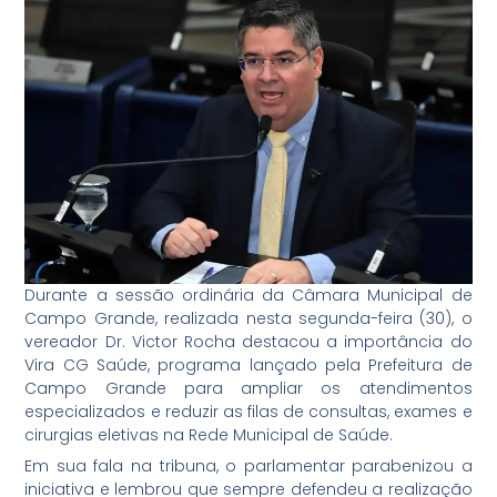
Durante a sessão ordinária da Câmara Municipal de
Campo Grande, realizada nesta segunda-feira (30), o
vereador Dr. Victor Rocha destacou a importância do
Vira CG Saúde, programa lançado pela Prefeitura de
Campo Grande para ampliar os atendimentos
especializados e reduzir as filas de consultas, exames e
cirurgias eletivas na Rede Municipal de Saúde.
Em sua fala na tribuna, o parlamentar parabenizou a
iniciativa e lembrou que sempre defendeu a realização