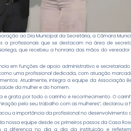
ração ao Dia Municipal da Secretária, a Câmara Munic
es a profissionais que se destacam na área de secre
Noriega, que recebeu a honraria das mãos do vereador e
ncia em funções de apoio administrativo e secretariad
ou como uma profissional dedicada, com atuação marc
mentos. Atualmente, integra a equipe da Associação Be
à saúde da mulher e do homem.
 e grata por todo o carinho e reconhecimento. O carin
iração pelo seu trabalho com as mulheres”, declarou 
tacou a importância da profissional no desenvolvimento 
 da nossa equipe desde os primeiros passos da Casa Ro
 a diferença no dia a dia da instituição e reflete