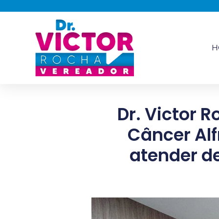
H
Dr. Victor R
Câncer Alf
atender d