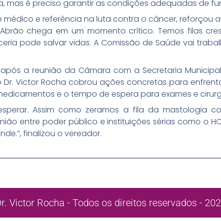
nta, mas é preciso garantir as condições adequadas de f
 médico e referência na luta contra o câncer, reforçou a 
o Abrão chega em um momento crítico. Temos filas cr
eria pode salvar vidas. A Comissão de Saúde vai traba
 após a reunião da Câmara com a Secretaria Municipal
 o Dr. Victor Rocha cobrou ações concretas para enfren
, medicamentos e o tempo de espera para exames e cirurg
sperar. Assim como zeramos a fila da mastologia c
nião entre poder público e instituições sérias como o
e.”, finalizou o vereador.
r. Victor Rocha - Todos os direitos reservados - 20