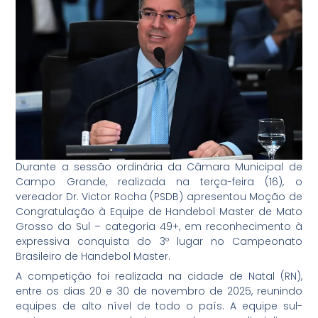
Durante a sessão ordinária da Câmara Municipal de
Campo Grande, realizada na terça-feira (16), o
vereador Dr. Victor Rocha (PSDB) apresentou Moção de
Congratulação à Equipe de Handebol Master de Mato
Grosso do Sul – categoria 49+, em reconhecimento à
expressiva conquista do 3º lugar no Campeonato
Brasileiro de Handebol Master.
A competição foi realizada na cidade de Natal (RN),
entre os dias 20 e 30 de novembro de 2025, reunindo
equipes de alto nível de todo o país. A equipe sul-