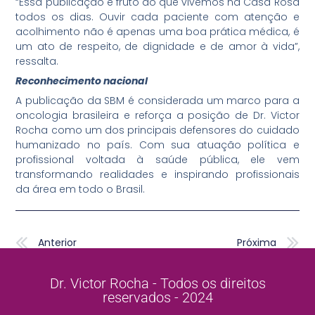
“Essa publicação é fruto do que vivemos na Casa Rosa
todos os dias. Ouvir cada paciente com atenção e
acolhimento não é apenas uma boa prática médica, é
um ato de respeito, de dignidade e de amor à vida”,
ressalta.
Reconhecimento nacional
A publicação da SBM é considerada um marco para a
oncologia brasileira e reforça a posição de Dr. Victor
Rocha como um dos principais defensores do cuidado
humanizado no país. Com sua atuação política e
profissional voltada à saúde pública, ele vem
transformando realidades e inspirando profissionais
da área em todo o Brasil.
Anterior
P
Anterior
Próxima
Dr. Victor Rocha - Todos os direitos
reservados - 2024