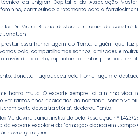
técnico da Unigran Capital e da Associação Master
feminino, contribuindo diretamente para o fortalecime
dor Dr. Victor Rocha destacou a amizade construída
 Jonattan.
prestar essa homenagem ao Tanta, alguém que faz p
gávamos bola, compartilhamos sonhos, amizades e muita
iu através do esporte, impactando tantas pessoas, é moti
nto, Jonattan agradeceu pela homenagem e destaco
e honra muito. O esporte sempre foi a minha vida, m
ás e ver tantos anos dedicados ao handebol sendo valor
izeram parte dessa trajetória”, declarou Tanta.
Mair Valdovino Junior, instituída pela Resolução nº 1.423
to do esporte escolar e da formação cidadã em Campo 
o às novas gerações.