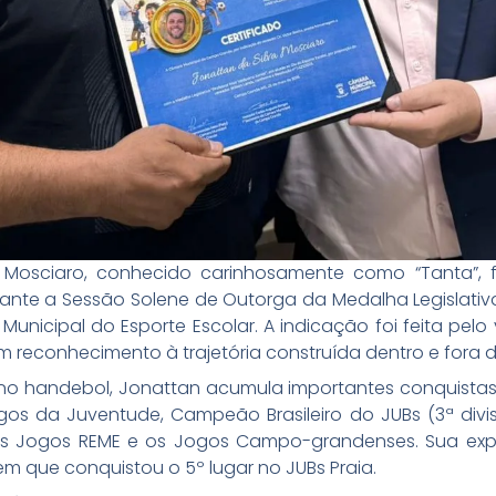
va Mosciaro, conhecido carinhosamente como “Tanta”
te a Sessão Solene de Outorga da Medalha Legislativa 
unicipal do Esporte Escolar. A indicação foi feita pelo
reconhecimento à trajetória construída dentro e fora 
 handebol, Jonattan acumula importantes conquistas es
os da Juventude, Campeão Brasileiro do JUBs (3ª divis
os Jogos REME e os Jogos Campo-grandenses. Sua exp
m que conquistou o 5º lugar no JUBs Praia.